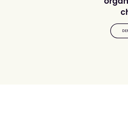
organi
c
DE