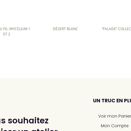
U FIL: MYCELIUM 1
DÉSERT BLANC
“FALAISE” COLLE
ET 2
UN TRUC EN PL
Voir mon Panie
s souhaitez
Mon Compte