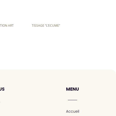
CTION ART
TISSAGE “L’ECUME”
US
MENU
r
Accueil