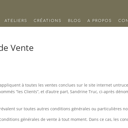
ATELIERS
CRÉATIONS
BLOG
A PROPOS
CO
de Vente
appliquent à toutes les ventes conclues sur le site internet untruc
énommés “les Clients”, et d’autre part, Sandrine Truc, ci-après déno
révalent sur toutes autres conditions générales ou particulières 
 conditions générales de vente à tout moment. Dans ce cas, les cond