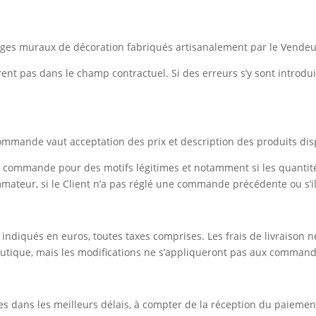
sages muraux de décoration fabriqués artisanalement par le Vendeu
rent pas dans le champ contractuel. Si des erreurs s’y sont introdui
ommande vaut acceptation des prix et description des produits disp
ute commande pour des motifs légitimes et notamment si les quan
ateur, si le Client n’a pas réglé une commande précédente ou s’il e
t indiqués en euros, toutes taxes comprises. Les frais de livraison ne
outique, mais les modifications ne s’appliqueront pas aux command
 dans les meilleurs délais, à compter de la réception du paiement.