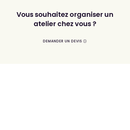
Vous souhaitez organiser un
atelier chez vous ?
DEMANDER UN DEVIS
UN TRUC EN PLUS
Voir mon Panier
Mon Compte
Mentions légales
Politique de confidentialité
Conditions Générales de Vente